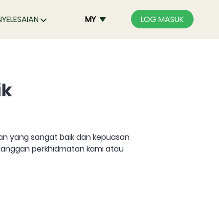
NYELESAIAN
MY
LOG MASUK
ik
an yang sangat baik dan kepuasan
langgan perkhidmatan kami atau