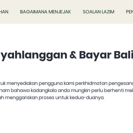
IHAN
BAGAIMANA MENJEJAK
SOALAN LAZIM
PE
yahlanggan & Bayar Bal
 untuk menyediakan pengguna kami perkhidmatan pengesan
ham bahawa kadangkala anda mungkin perlu berhenti me
elah menggariskan proses untuk kedua-duanya.