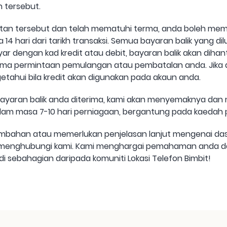
 tersebut.
an tersebut dan telah mematuhi terma, anda boleh memi
 hari dari tarikh transaksi. Semua bayaran balik yang dil
r dengan kad kredit atau debit, bayaran balik akan diha
rima permintaan pemulangan atau pembatalan anda. Jika 
tahui bila kredit akan digunakan pada akaun anda.
ayaran balik anda diterima, kami akan menyemaknya dan 
dalam masa 7-10 hari perniagaan, bergantung pada kaeda
ambahan atau memerlukan penjelasan lanjut mengenai d
tuk menghubungi kami. Kami menghargai pemahaman anda d
di sebahagian daripada komuniti Lokasi Telefon Bimbit!