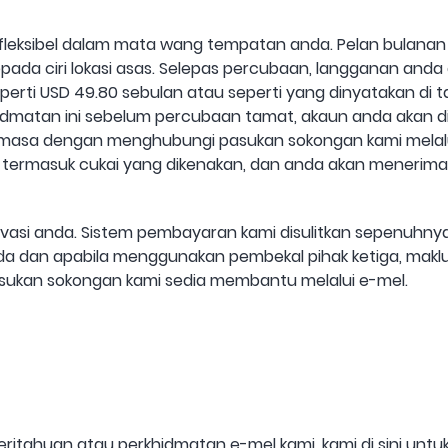
leksibel dalam mata wang tempatan anda. Pelan bulana
epada ciri lokasi asas. Selepas percubaan, langganan anda
rti USD 49.80 sebulan atau seperti yang dinyatakan di ta
idmatan ini sebelum percubaan tamat, akaun anda akan d
 masa dengan menghubungi pasukan sokongan kami melal
rmasuk cukai yang dikenakan, dan anda akan menerima re
si anda. Sistem pembayaran kami disulitkan sepenuhnya,
 dan apabila menggunakan pembekal pihak ketiga, makluma
pasukan sokongan kami sedia membantu melalui e-mel.
eritahuan atau perkhidmatan e-mel kami, kami di sini un