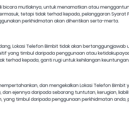
budi bicara mutlaknya, untuk menamatkan atau menggant
ermasuk, tetapi tidak terhad kepada, pelanggaran Syarat P
gunakan perkhidmatan akan dihentikan serta-merta.
ng, Lokasi Telefon Bimbit tidak akan bertanggungjawab u
unitif yang timbul daripada penggunaan atau ketidakupa
dak terhad kepada, ganti rugi untuk kehilangan keuntungan,
empertahankan, dan mengekalkan Lokasi Telefon Bimbit y
an ejennya daripada sebarang tuntutan, kerugian, liabiliti
yang timbul daripada penggunaan perkhidmatan anda, p