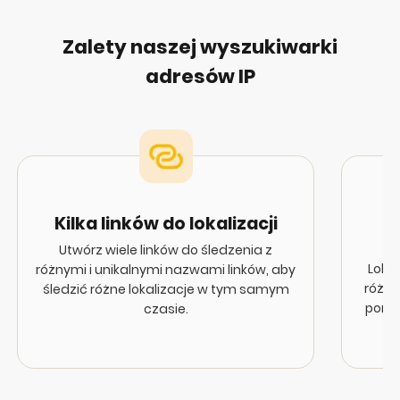
Zalety naszej wyszukiwarki
adresów IP
Kilka linków do lokalizacji
3
Utwórz wiele linków do śledzenia z
Lokal
różnymi i unikalnymi nazwami linków, aby
różny
śledzić różne lokalizacje w tym samym
pomoc
czasie.