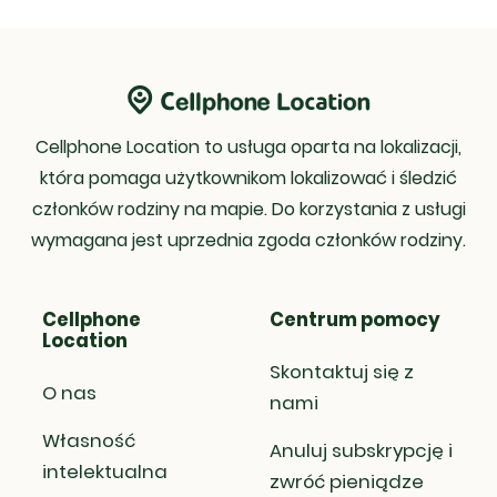
połączonego konta. Oszuści często
być 
czasie rzeczywistym przy minimalnym
Inst
używają fałszywych lokalizacji, ale
ozna
błędzie, zapewniając dokładność i
wyni
nasz tracker wykrywa niespójności.
GPS,
wydajność. Działa dyskretnie, bez
pono
Jeśli konto jest podejrzane,
zape
powiadamiania celu. Wystarczy
tożs
weryfikacja jego adresu IP i lokalizacji
Nasz
wprowadzić nazwę użytkownika lub
fałs
w czasie rzeczywistym może pomóc
popr
numer telefonu, aby rozpocząć
Cellphone Location to usługa oparta na lokalizacji,
potwierdzić, czy jest ono prawdziwe,
dany
śledzenie.
czy fałszywe. Pomaga to w
loka
która pomaga użytkownikom lokalizować i śledzić
identyfikacji kont sumów, oszustów i
mini
członków rodziny na mapie. Do korzystania z usługi
podejrzanych działań. Chroń się,
wymagana jest uprzednia zgoda członków rodziny.
sprawdzając autentyczność konta
przed nawiązaniem kontaktu.
Cellphone
Centrum pomocy
Location
Skontaktuj się z
O nas
nami
Własność
Anuluj subskrypcję i
intelektualna
zwróć pieniądze