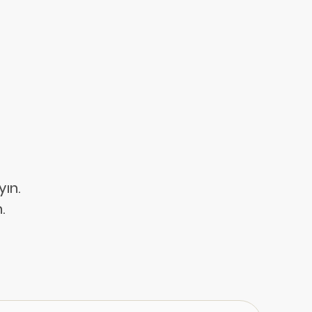
yın.
.