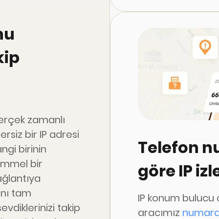
paylaşım sağlar
grup sohbeti vey
nu
paylaşmak için mü
başkalarıyla bağl
kip
bir harita üzerin
gerçek zamanlı
rsiz bir IP adresi
Telefon 
ngi birinin
emmel bir
göre IP izl
ağlantıya
ını tam
IP konum bulucu o
vdiklerinizi takip
aracımız
numara