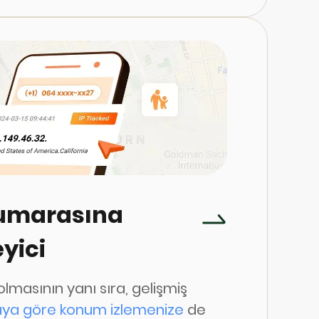
. WhatsApp, SMS, messenger,
a daha fazlasında canlı konum
kemmeldir. Bu bağlantı izleyici,
antıda kalmanın ve hareketlerini
de izlemenin uygun bir yoludur.
numarasına
eyici
lmasının yanı sıra, gelişmiş
ya göre konum izlemenize
de