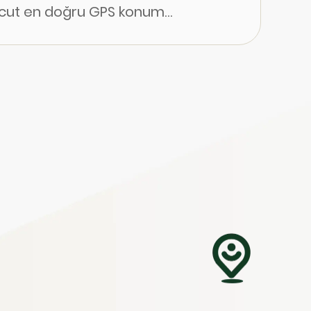
vcut en doğru GPS konum
i çıkarmak için IP izleyiciye
efon numarasıdır. Kayıp cihazları
aaliyetleri araştırmak veya
nerede olduğunu her zaman ve her
k için güçlü bir çözümden