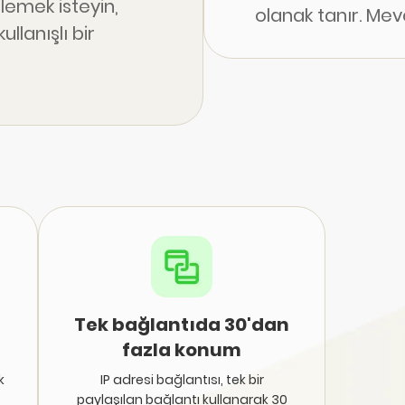
lemek isteyin,
olanak tanır. Me
ullanışlı bir
bilgilerinin keyfin
zahmetsiz bir tel
bulmak, şüpheli f
sevdiklerinizin 
yerde takip etme
yararlanın.
Tek bağlantıda 30'dan
fazla konum
k
IP adresi bağlantısı, tek bir
paylaşılan bağlantı kullanarak 30