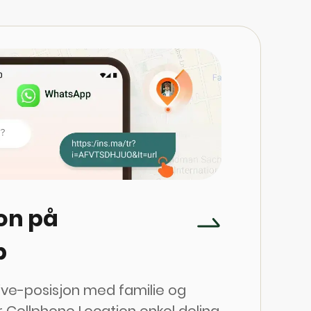
jon på
p
live-posisjon med familie og