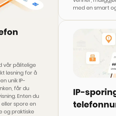
venner, muliggjø
med en smart og
Den er super for 
WhatsApp, SMS, 
lefon
mer. Denne spori
holde kontakten
deres på et kart.
 vår pålitelige
t løsning for å
en unik IP-
enken, får du
IP-sporing
isning. Enten du
telefonn
 eller spore en
e og praktiske