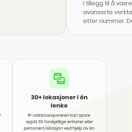
I tillegg til å væ
avanserte verktø
etter nummer. D
til-IP-sporing s
GPS-lokasjonsinf
Benytt deg av en 
enheter
, undersø
holde oversikt o
når som helst og
30+ lokasjoner i én
lenke
e
IP-adressesporeren kan spore
opptil 30 forskjellige enheter eller
personers lokasjon ved hjelp av én