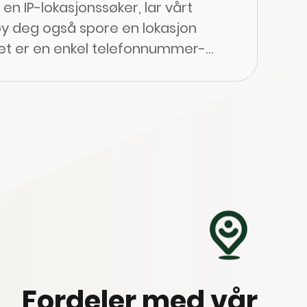
re en IP-lokasjonssøker, lar vårt
y deg også spore en lokasjon
et er en enkel telefonnummer-
om gir deg den mest nøyaktige
ormasjonen som er tilgjengelig.
kraftig løsning for å
finne mistet
ke mistenkelige aktiviteter eller
ver hvor dine kjære befinner seg
 hvor som helst.
Fordeler med vår