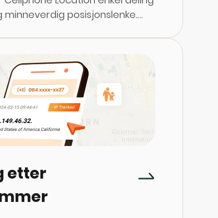
r Cellphone Location enkel deling
 minneverdig posisjonslenke.
å dele live-posisjon enten på
Messenger, gruppechat eller
ngslenken er en praktisk måte å
 med andre og se bevegelsene
 etter
ummer