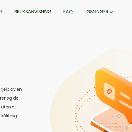
L
BRUKSANVISNING
FAQ
LØSNINGER
hjelp av en
rer og del
 uten et
pålitelig