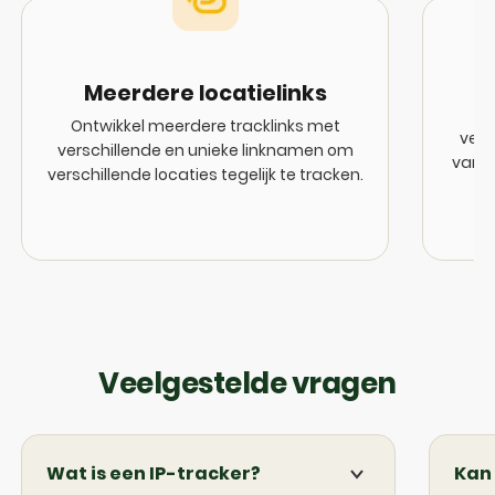
3
Meerdere locatielinks
De
Ontwikkel meerdere tracklinks met
vers
verschillende en unieke linknamen om
van m
verschillende locaties tegelijk te tracken.
Veelgestelde vragen
Wat is een IP-tracker?
Kan