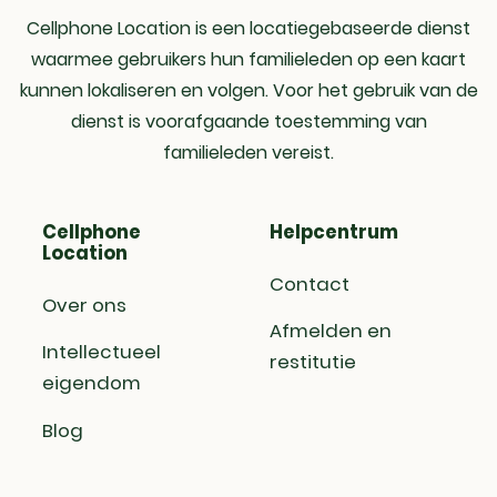
als GPS-locatie bereiken, wat
en zo
adre
lengtegraad en informatie over de
resulteert in de exacte lengte- en
Cellphone Location is een locatiegebaseerde dienst
gewe
locatie van dat doelapparaat door te
breedtegraad van de positie van het
word
waarmee gebruikers hun familieleden op een kaart
geven.
doelapparaat. Deze IP tracker link tool
loca
kunnen lokaliseren en volgen. Voor het gebruik van de
helpt bij het achterhalen van het
dienst is voorafgaande toestemming van
precieze land, de staat en de
geolocatie coördinaten van het
familieleden vereist.
doelapparaat.
Cellphone
Helpcentrum
Location
Contact
Over ons
Afmelden en
Intellectueel
restitutie
eigendom
Blog