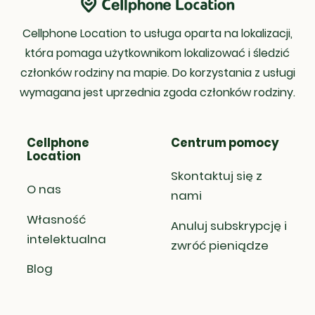
takie jak imię i nazwisko. Jeśli jednak
nier
chcesz uzyskać szczegółowe
Cell
Cellphone Location to usługa oparta na lokalizacji,
informacje o adresie danej osoby,
impo
potrzebujesz płatnych narzędzi.
która pomaga użytkownikom lokalizować i śledzić
pozw
nume
członków rodziny na mapie. Do korzystania z usługi
szcz
wymagana jest uprzednia zgoda członków rodziny.
Cellphone
Centrum pomocy
Location
Skontaktuj się z
O nas
nami
Własność
Anuluj subskrypcję i
intelektualna
zwróć pieniądze
Blog