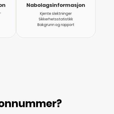
on
Nabolagsinformasjon
r
Kjente slektninger
Sikkerhetsstatistikk
Bakgrunn og rapport
lefonnummer?