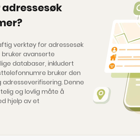
 adressesøk
mer?
aftig verktøy for adressesøk
 bruker avanserte
lige databaser, inkludert
asttelefonnumre bruker den
ig adresseverifisering. Denne
telig og lovlig måte å
 hjelp av et