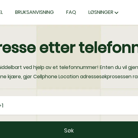
L
BRUKSANVISNING
FAQ
LØSNINGER
resse etter telef
ddelbart ved hjelp av et telefonnummer! Enten du vil gjen
ine kjære, gjør Cellphone Location adressesøkprosessen ras
Søk