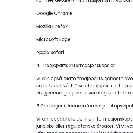
For mer detaljert informasjon om hvordan 
Google Chrome
Mozilla Firefox
Microsoft Edge
Apple Safari
4. Tredjeparts informasjonskapsler
Vi kan også tillate tredjeparts tjenestele
nettstedet vårt. Disse tredjeparts informa
du gjennomgår personvernreglene til diss
5. Endringer i denne informasjonskapselpo
Vi kan oppdatere denne informasjonskapselpo
juridiske eller regulatoriske årsaker. Vi 