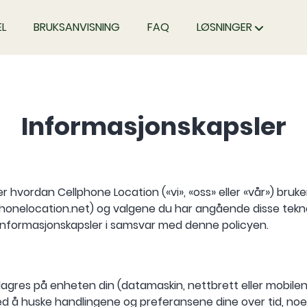
L
BRUKSANVISNING
FAQ
LØSNINGER
Informasjonskapsler
 hvordan Cellphone Location («vi», «oss» eller «vår») bruk
phonelocation.net) og valgene du har angående disse tekn
 informasjonskapsler i samsvar med denne policyen.
lagres på enheten din (datamaskin, nettbrett eller mobile
ed å huske handlingene og preferansene dine over tid, no