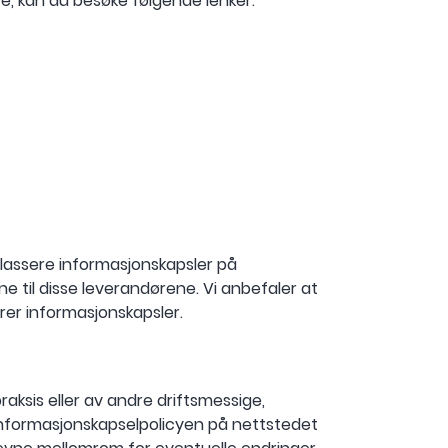
e, kan du besøke følgende lenker:
plassere informasjonskapsler på
e til disse leverandørene. Vi anbefaler at
er informasjonskapsler.
raksis eller av andre driftsmessige,
e informasjonskapselpolicyen på nettstedet