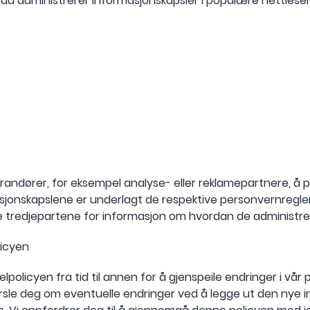
du administrerer informasjonskapsler i populære nettleser
verandører, for eksempel analyse- eller reklamepartnere, å 
sjonskapslene er underlagt de respektive personvernreglen
e tredjepartene for informasjon om hvordan de administrer
licyen
licyen fra tid til annen for å gjenspeile endringer i vår p
vil varsle deg om eventuelle endringer ved å legge ut den ny