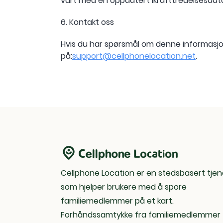
vårt med en oppdatert ikrafttredelsesdat
6. Kontakt oss
Hvis du har spørsmål om denne informasjon
på:
support@cellphonelocation.net
.
Cellphone Location er en stedsbasert tje
som hjelper brukere med å spore
familiemedlemmer på et kart.
Forhåndssamtykke fra familiemedlemmer