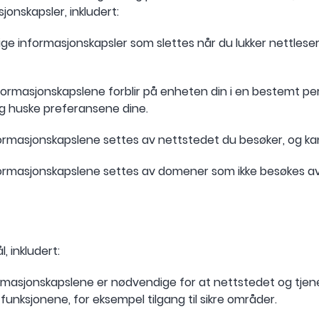
jonskapsler, inkludert:
dige informasjonskapsler som slettes når du lukker nettles
rmasjonskapslene forblir på enheten din i en bestemt period
g huske preferansene dine.
formasjonskapslene settes av nettstedet du besøker, og ka
formasjonskapslene settes av domener som ikke besøkes av
, inkludert:
ormasjonskapslene er nødvendige for at nettstedet og tjene
unksjonene, for eksempel tilgang til sikre områder.