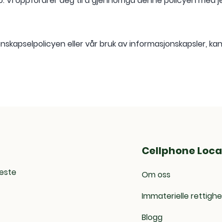
o. Vi oppfordrer deg til å gjennomgå denne policyen med j
skapselpolicyen eller vår bruk av informasjonskapsler, ka
Cellphone Loca
neste
Om oss
Immaterielle rettighe
Blogg