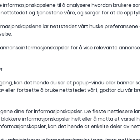
sse informasjonskapslene til å analysere hvordan brukere 
nettstedet og tjenestene våre, og sørger for at de oppfyl
rmasjonskapslene lar nettstedet vårt huske preferansene o
velse.
annonseinformasjonskapsler for å vise relevante annonser
er
 gang, kan det hende du ser et popup-vindu eller banner s
a» eller fortsette å bruke nettstedet vårt, godtar du vår b
ngene dine for informasjonskapsler. De fleste nettlesere la
å blokkere informasjonskapsler helt eller å motta et varse
formasjonskapsler, kan det hende at enkelte deler av nett