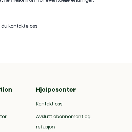
evne mellomrom for eventuelle endringer.
n du kontakte oss
tion
Hjelpesenter
Kontakt oss
ter
Avslutt abonnement og
refusjon