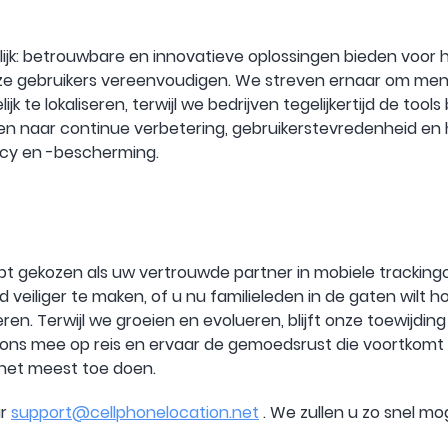
elijk: betrouwbare en innovatieve oplossingen bieden voor
nze gebruikers vereenvoudigen. We streven ernaar om men
te lokaliseren, terwijl we bedrijven tegelijkertijd de too
even naar continue verbetering, gebruikerstevredenheid 
cy en -bescherming.
bt gekozen als uw vertrouwde partner in mobiele tracking
 veiliger te maken, of u nu familieleden in de gaten wilt
ren. Terwijl we groeien en evolueren, blijft onze toewijdi
ons mee op reis en ervaar de gemoedsrust die voortkomt 
het meest toe doen.
ar
support@cellphonelocation.net
. We zullen u zo snel mo