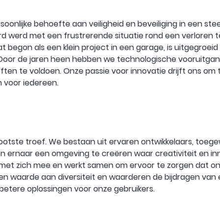
soonlijke behoefte aan veiligheid en beveiliging in een ste
 werd met een frustrerende situatie rond een verloren te
t begon als een klein project in een garage, is uitgegroe
. Door de jaren heen hebben we technologische vooruitga
en te voldoen. Onze passie voor innovatie drijft ons om t
n voor iedereen.
rootste troef. We bestaan uit ervaren ontwikkelaars, toe
 ernaar een omgeving te creëren waar creativiteit en inno
 met zich mee en werkt samen om ervoor te zorgen dat o
n waarde aan diversiteit en waarderen de bijdragen van e
t betere oplossingen voor onze gebruikers.