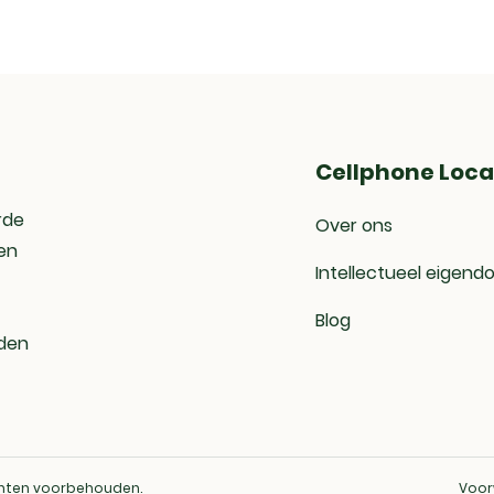
Cellphone Loca
rde
Over ons
en
Intellectueel eigend
Blog
eden
echten voorbehouden.
Voo