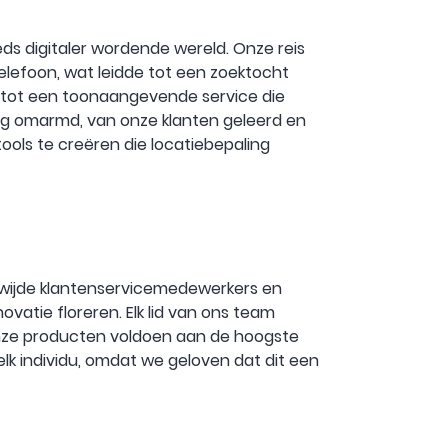
eds digitaler wordende wereld. Onze reis
lefoon, wat leidde tot een zoektocht
id tot een toonaangevende service die
ng omarmd, van onze klanten geleerd en
ools te creëren die locatiebepaling
gewijde klantenservicemedewerkers en
vatie floreren. Elk lid van ons team
nze producten voldoen aan de hoogste
lk individu, omdat we geloven dat dit een