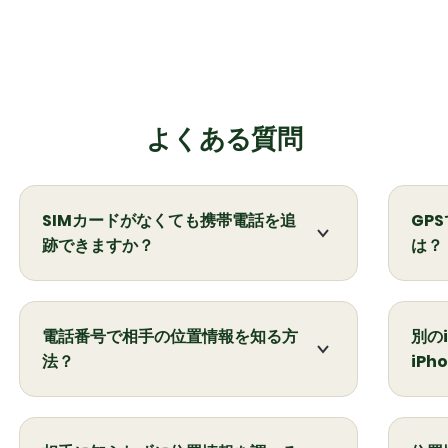
よくある質問
SIMカードがなくても携帯電話を追
GP
跡できますか？
は？
はい、iPhoneやAndroidデバイスはSIM
Cel
カードが挿入されていなくても追跡可能
ビス
です。ただし、携帯電話がアクティブで
から
電話番号で相手の位置情報を知る方
別のi
あるか、インターネットに接続されてい
ます
法？
iP
る必要があります。SIMカードが挿入さ
測量
れていない携帯電話を追跡したい場合
在地
GoogleマップやCellphone Locationと
はい
は、Cellphone Locationが最適です。
で正
いった、評価の高い位置情報サービスを
And
GPS衛星を利用して、電話番号から人物