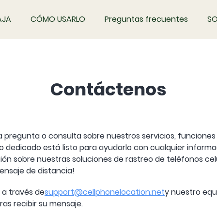
AJA
CÓMO USARLO
Preguntas frecuentes
SO
Contáctenos
a pregunta o consulta sobre nuestros servicios, funciones
 dedicado está listo para ayudarlo con cualquier informa
ón sobre nuestras soluciones de rastreo de teléfonos ce
ensaje de distancia!
 a través de
support@cellphonelocation.net
y nuestro equ
ras recibir su mensaje.