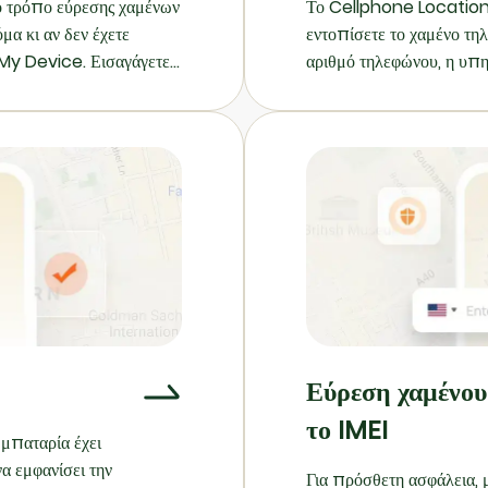
ο τρόπο εύρεσης χαμένων
Το Cellphone Location 
 κι αν δεν έχετε
εντοπίσετε το χαμένο τ
 My Device. Εισαγάγετε
αριθμό τηλεφώνου, η υπηρ
μένου τηλεφώνου μας και
εντοπίσει τη ζωντανή το
ι αμέσως τυχόν διαθέσιμα
βρείτε ένα iPhone από 
ία είναι βολική για
τους αγαπημένους σας να
ολούθησης δεν είναι
τους όταν χρειάζεται.
Εύρεση χαμένο
το IMEI
 μπαταρία έχει
α εμφανίσει την
Για πρόσθετη ασφάλεια, 