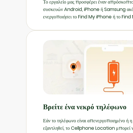
Το εργαλείο μας προσφέρει έναν απρόσκοπτ
συσκευών Android, iPhone ή Samsung ακόμα
ενεργοποιήσει το Find My iPhone ή το Find
τον αριθμό τηλεφώνου στον εντοπισμό του χα
η τοποθεσία κινητού τηλεφώνου θα αναζητήσε
σήματα ή δεδομένα τοποθεσίας. Αυτή η υπηρεσ
περιπτώσεις όπου οι τυπικές επιλογές παρακ
ρυθμισμένες ή προσβάσιμες.
Βρείτε ένα νεκρό τηλέφωνο
Εάν το τηλέφωνο είναι απενεργοποιημένο ή η
εξαντληθεί, το Cellphone Location μπορεί ν